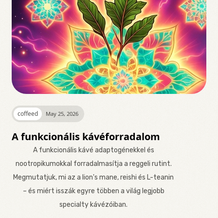
coffeed
May 25, 2026
A funkcionális kávéforradalom
A funkcionális kávé adaptogénekkel és
nootropikumokkal forradalmasítja a reggeli rutint.
Megmutatjuk, mi az a lion's mane, reishi és L-teanin
– és miért isszák egyre többen a világ legjobb
specialty kávézóiban.