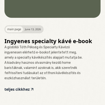
main page
June 13, 2026
Ingyenes specialty kávé e-book
A gödöllői Tóth Pékség és Specialty Kávézó
ingyenesen elérhető e-bookot jelentetett meg,
amely a specialty kávékészítés alapjait mutatja be.
A kiadvány hasznos olvasmány kezdő home
baristáknak, valamint azoknak is, akik szeretnék
felfrissíteni tudásukat az otthoni kávékészítés és
eszközhasználat területén.
teljes cikkhez