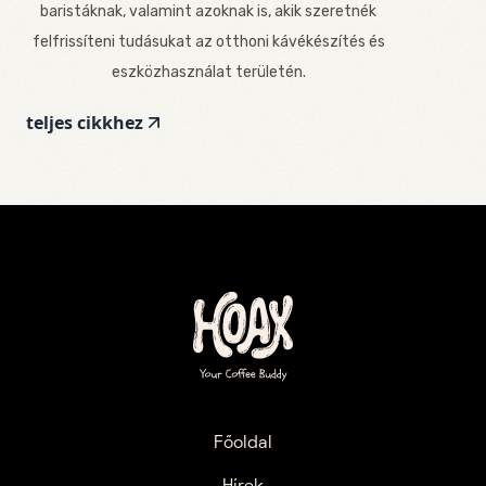
baristáknak, valamint azoknak is, akik szeretnék
felfrissíteni tudásukat az otthoni kávékészítés és
eszközhasználat területén.
teljes cikkhez
Főoldal