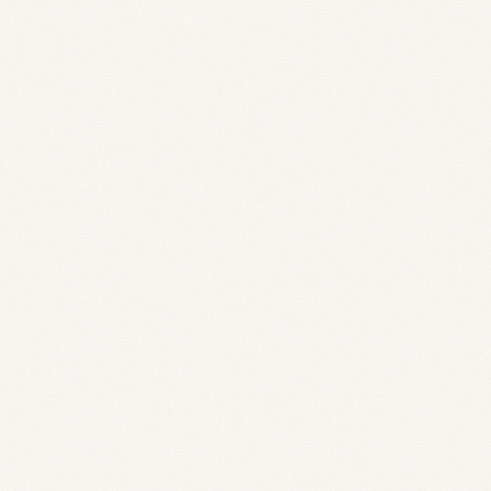
https://dagaz.hu/about/
link
Dehogynem kávéműhely