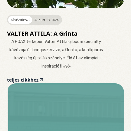
kávézóteszt
August 13, 2024
VALTER ATTILA: A Grinta
A HOAX térképen Valter Attila új budai specialty
kávézója és bringaszervize, a Grinta, a kerékpáros
közösség új találkozóhelye. Éld át az olimpiai
inspirációt! 🚴☕️
teljes cikkhez