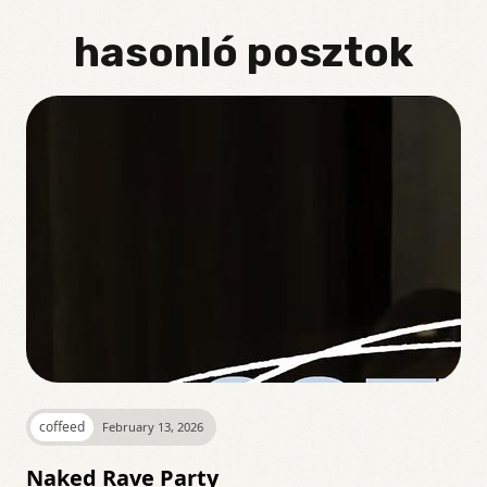
hasonló posztok
coffeed
February 13, 2026
Naked Rave Party