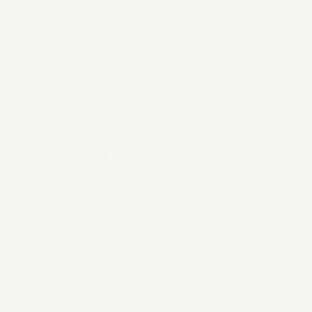
y Coffee Trends to Watch | Climpson & Sons
fee Trends 2026: Insights for Roasters & Green Buyers – For
ends in 2026 – Twiga Coffee