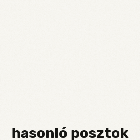
ism increased 131% – BBC Worklife
rends 2026 – Dalla Corte
 co-working cafés changing what hospitality looks like? – Pe
24.)
hasonló posztok