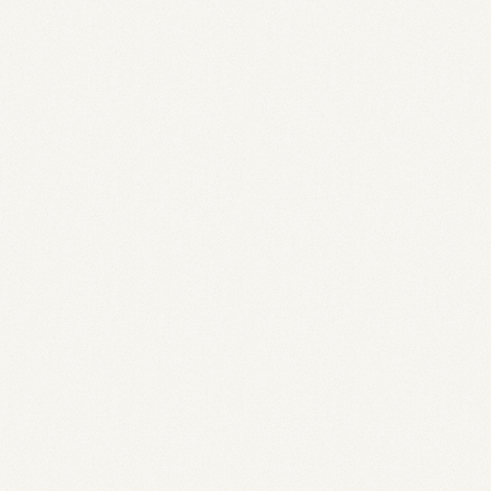
Digital nomad
Coffee Shop T
Is the rise of
(2026. június 