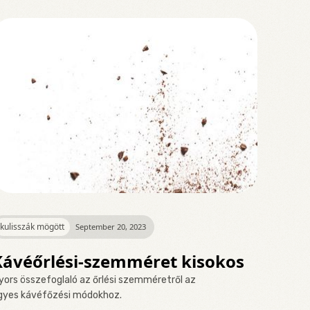
kulisszák mögött
September 20, 2023
Kávéőrlési-szemméret kisokos
yors összefoglaló az őrlési szemméretről az
gyes kávéfőzési módokhoz.