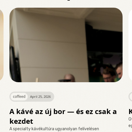
coffeed
April 25, 2026
A kávé az új bor — és ez csak a
kezdet
G
e
A specialty kávékultúra ugyanolyan felívelésen