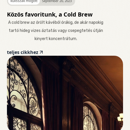
kulisszák mögött
September 20, 2023
Közös favoritunk, a Cold Brew
A cold brew az őrölt kávéból órákig, de akár napokig
tartó hideg vizes áztatás vagy csepegtetés útján
kinyert koncentrátum.
teljes cikkhez